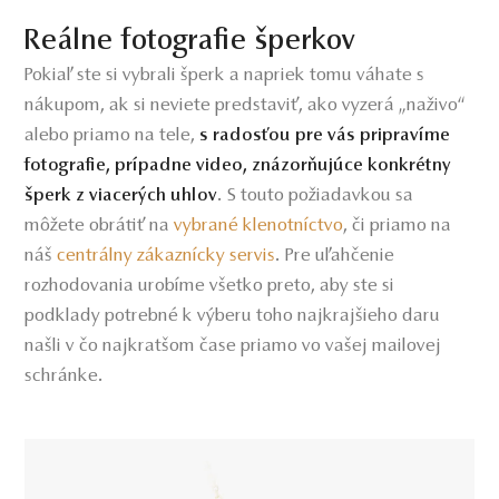
Reálne fotografie šperkov
Pokiaľ ste si vybrali šperk a napriek tomu váhate s
nákupom, ak si neviete predstaviť, ako vyzerá „naživo“
alebo priamo na tele,
s radosťou pre vás pripravíme
fotografie, prípadne video, znázorňujúce konkrétny
. S touto požiadavkou sa
šperk z viacerých uhlov
môžete obrátiť
na
vybrané klenotníctvo
,
či priamo na
náš
centrálny zákaznícky servis
.
Pre uľahčenie
rozhodovania urobíme všetko preto, aby ste si
podklady potrebné k výberu toho najkrajšieho daru
našli v čo najkratšom čase priamo vo vašej mailovej
schránke.