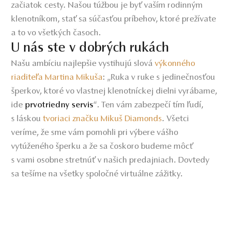
začiatok cesty. Našou túžbou je byť vaším rodinným
klenotníkom, stať sa súčasťou príbehov, ktoré prežívate
a to vo všetkých časoch.
U nás ste v dobrých rukách
Našu ambíciu najlepšie vystihujú slová
výkonného
riaditeľa Martina Mikuša
: „Ruka v ruke s jedinečnosťou
šperkov, ktoré vo vlastnej klenotníckej dielni vyrábame,
ide
“. Ten vám zabezpečí tím ľudí,
prvotriedny servis
s láskou
tvoriaci značku Mikuš Diamonds
. Všetci
veríme, že sme vám pomohli pri výbere vášho
vytúženého šperku a že sa čoskoro budeme môcť
s vami osobne stretnúť v našich predajniach. Dovtedy
sa tešíme na všetky spoločné virtuálne zážitky.