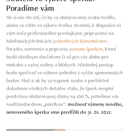
Poradíme vám
Ak si nie ste istí, čo by sa obdarovanej osobe hodilo,
alebo sa cítite vo výbere trošku stratení, k dispozícii sú
vám naše profesionálne predajkyne, pripravené na
telefonických linkách
jednotlivých klenotníctiev
.
Poradia, usmernia a pripravia
zoznam šperkov
,
ktoré
budú ideálnym darčekom či už pre vás alebo pre
niekoho z vašej rodiny a blízkych. Následný postup
bude spočívať vo výbere jedného z vyššie spomenutých
bodov. Nuž a ak by sa napriek snahe o perfektné
doladenie všetkých detailov stalo, že šperk nesplní
predstavu obdarovanej dámy na 100 %, potešíme vás
nadštandardnou „poistkou“:
možnosť výmeny nového,
.
nenoseného šperku sme predĺžili do 31. 01. 2022