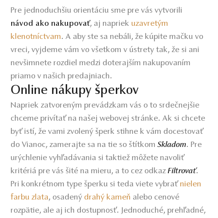
Pre jednoduchšiu orientáciu sme pre vás vytvorili
, aj napriek
uzavretým
návod ako nakupovať
klenotníctvam
. A aby ste sa nebáli, že kúpite mačku vo
vreci, vyjdeme vám vo všetkom v ústrety tak, že si ani
nevšimnete rozdiel medzi doterajším nakupovaním
priamo v našich predajniach.
Online nákupy šperkov
Napriek zatvoreným prevádzkam vás o to srdečnejšie
chceme privítať na našej webovej stránke. Ak si chcete
byť istí, že vami zvolený šperk stihne k vám docestovať
do Vianoc, zamerajte sa na tie so štítkom
. Pre
Skladom
urýchlenie vyhľadávania si taktiež môžete navoliť
kritériá pre vás šité na mieru, a to cez odkaz
.
Filtrovať
Pri konkrétnom type šperku si teda viete vybrať
nielen
farbu zlata
,
osadený
drahý kameň
a
lebo cenové
rozpätie, ale aj ich dostupnosť. Jednoduché, prehľadné,