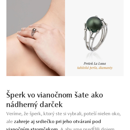
Šperk vo vianočnom šate ako
nádherný darček
Veríme, že šperk, ktorý ste si vybrali, poteší nielen oko,
ale
zahreje aj srdiečko pri jeho otváraní pod
. A aby sme predĺžili dojem
vianočným stromčekom