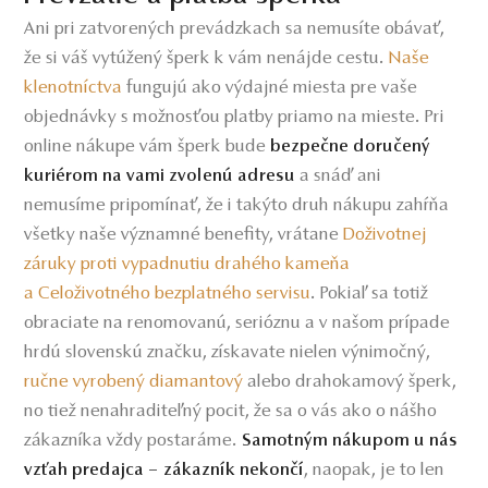
Ani pri zatvorených prevádzkach sa nemusíte obávať,
že si váš vytúžený šperk k vám nenájde cestu.
Naše
klenotníctva
fungujú ako výdajné miesta pre vaše
objednávky s možnosťou platby priamo na mieste. Pri
online nákupe vám šperk bude
bezpečne doručený
a snáď ani
kuriérom na vami zvolenú adresu
nemusíme pripomínať, že i takýto druh nákupu zahŕňa
všetky naše významné benefity, vrátane
Doživotnej
záruky proti vypadnutiu drahého kameňa
a Celoživotného bezplatného servisu
.
Pokiaľ sa totiž
obraciate na renomovanú, serióznu a v našom prípade
hrdú slovenskú značku, získavate nielen výnimočný,
ručne vyrobený diamantový
alebo drahokamový šperk,
no tiež nenahraditeľný pocit, že sa o vás ako o nášho
zákazníka vždy postaráme.
Samotným nákupom u nás
, naopak, je to len
vzťah predajca – zákazník nekončí