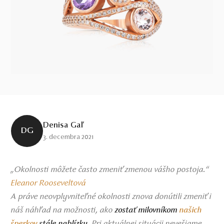
Denisa Gaľ
DG
3. decembra 2021
„Okolnosti môžete často zmeniť zmenou vášho postoja.“
Eleanor Rooseveltová
A práve neovplyvniteľné okolnosti znova donútili zmeniť i
náš náhľad na možnosti, ako
zostať milovníkom
našich
. Pri aktuálnej situácii nevešiame
šperkov
stále nablízku