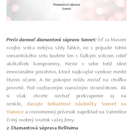
Ísť za hlasom
Prečo darovať diamantovú súpravu Sonnet:
svojho srdca nebýva vždy ľahké, no v prípade tohto
romantického setu budete len s ťažkým srdcom robiť
akékoľvek kompromisy. Nesie v sebe totiž silné
emocionálne posolstvo, ktoré najkrajšie vynikne medzi
štyrmi očami. A tie pokojne môžu zostať na chvíľku
privreté. Pod rozžiareným vianočným stromčekom. Ak
si však chcete nechať prekvapenie aj na
neskôr,
darujte briliantové náušničky Sonnet na
Vianoce
a rovnomenný prívesok napríklad na Valentína
či iný osobný sviatok vašej ženy.
2. Diamantová súprava Bellisima