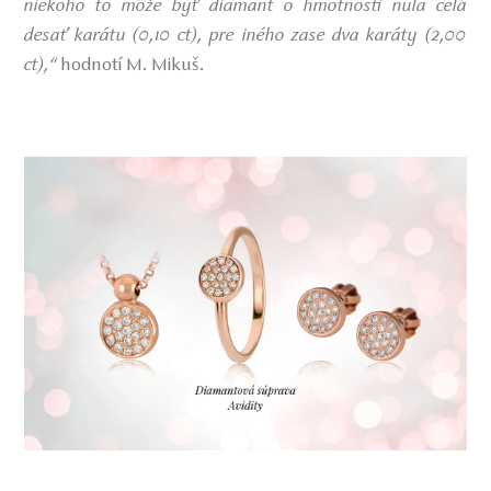
niekoho to môže byť diamant o hmotnosti nula celá
desať karátu (0,10 ct), pre iného zase dva karáty (2,00
ct),“
hodnotí M. Mikuš.