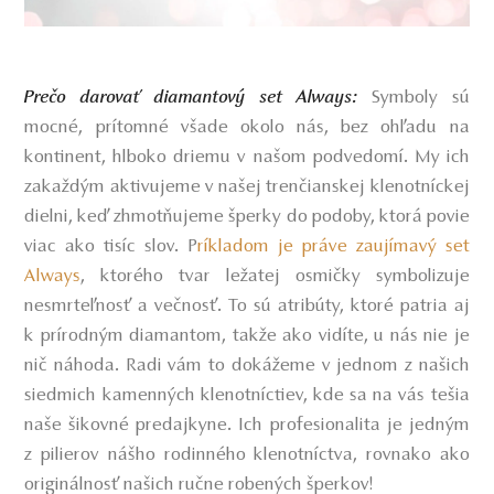
Symboly sú
Prečo darovať diamantový set Always:
mocné, prítomné všade okolo nás, bez ohľadu na
kontinent, hlboko driemu v našom podvedomí. My ich
zakaždým aktivujeme v našej trenčianskej klenotníckej
dielni, keď zhmotňujeme šperky do podoby, ktorá povie
viac ako tisíc slov.
P
ríkladom je práve zaujímavý set
Alway
s
, ktorého tvar ležatej osmičky symbolizuje
nesmrteľnosť a večnosť. To sú atribúty, ktoré patria aj
k prírodným diamantom, takže ako vidíte, u nás nie je
nič náhoda. Radi vám to dokážeme v jednom z našich
siedmich kamenných klenotníctiev, kde sa na vás tešia
naše šikovné predajkyne. Ich profesionalita je jedným
z pilierov nášho rodinného klenotníctva, rovnako ako
originálnosť našich ručne robených šperkov!