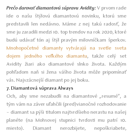
V prvom rade
Prečo darovať diamantovú súpravu Avidity:
ide o našu štýlovú diamantovú novinku, ktorú sme
predstavili len nedávno. Máme z nej takú radosť, že
sme ju zaradili medzi 10. top trendov na rok 2020, ktoré
budú udávať tón aj štýl pravým milovníčkam šperkov.
Mnohopočetné diamanty vytvárajú na svetle sveta
dojem jedného veľkého diamantu
, takže celý set
Avidity žiari ako diamantové slnko života. Každým
pohľadom naň si žena vášho života môže pripomínať
vás. Najvzácnejší diamant po jej boku.
7. Diamantová súprava Always
Och, aby sme nezabudli na diamantové
„
resumé”, a
tým vám na záver uľahčili (pred)vianočné rozhodovanie
– diamant sa pýši titulom najtvrdšieho nerastu na našej
planéte (na Mohsovej stupnici tvrdosti mu patrí 10.
miesto). Diamant nerozbijete, nepoškriabete,