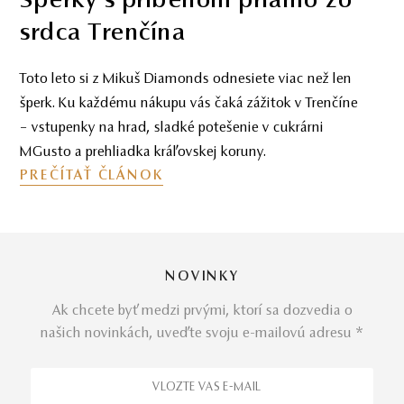
Investičné diamanty – realita
bez marketingových obalov
Odborný pohľad na investičné diamanty – bez
marketingových obalov. Ako rozpoznať reálnu
hodnotu, vyhnúť sa preplateniu a investovať s
rozumom.
PREČÍTAŤ ČLÁNOK
NOVINKY
Ak chcete byť medzi prvými, ktorí sa dozvedia o
našich novinkách, uveďte svoju e-mailovú adresu *