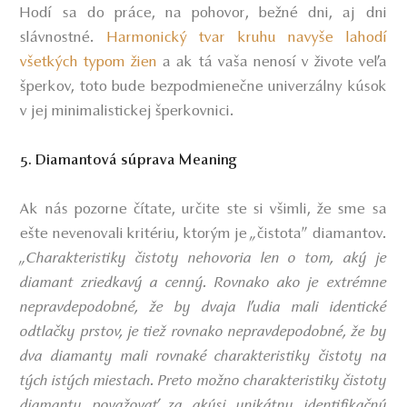
Hodí sa do práce, na pohovor, bežné dni, aj dni
slávnostné.
Harmonický tvar kruhu navyše lahodí
všetkých typom žien
a ak tá vaša nenosí v živote veľa
šperkov, toto bude bezpodmienečne univerzálny kúsok
v jej minimalistickej šperkovnici.
5. Diamantová súprava Meaning
Ak nás pozorne čítate, určite ste si všimli, že sme sa
ešte nevenovali kritériu, ktorým je
„
čistota” diamantov.
„Charakteristiky čistoty nehovoria len o tom, aký je
diamant zriedkavý a cenný. Rovnako ako je extrémne
nepravdepodobné, že by dvaja ľudia mali identické
odtlačky prstov, je tiež rovnako nepravdepodobné, že by
dva diamanty mali rovnaké charakteristiky čistoty na
tých istých miestach. Preto možno charakteristiky čistoty
diamantu považovať za akýsi unikátny identifikačný