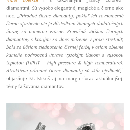
white kolekcii
i s takzvanými „fancy colored“
diamantmi. Sú vysoko elegantné, magické a čierne ako
noc.
„Prírodné čierne diamanty, pokiaľ ich rovnomerné
čierne sfarbenie nie je dôsledkom žiadnych dodatočných
úprav, sú pomerne vzácne. Prevažná väčšina čiernych
diamantov, s ktorými sa dnes môžeme v praxi stretnúť,
bola za účelom zjednotenia čiernej farby v celom objeme
kameňa podrobená úprave vysokým tlakom a vysokou
teplotou (HPHT – high pressure & high temperature).
Atraktívne prírodné čierne diamanty sú skôr ojedinelé,
“
objasňuje M. Mikuš aj na margo čoraz aktuálnejšej
témy falšovania diamantov.