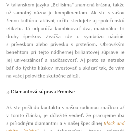
V talianskom jazyku „Bellisima“ znamená krásna, takže
už samotný názov je komplimentom. Ak ste s vašou
ženou kultúrne aktívni, určite sledujete aj spoločenskú
etiketu. Tá odporúča kombinovať dva, maximálne tri
druhy šperkov. Zväčša ide o symbiózu náušníc
s príveskom alebo prívesku s prsteňom.
Obrovským
benefitom pri tejto nádhernej briliantovej súprave je
jej univerzálnosť a nadčasovosť
. Aj preto sa netreba
báť do týchto kúskov investovať a ukázať tak, že vám
na vašej polovičke skutočne záleží.
3. Diamantová súprava Promise
Ak ste prišli do kontaktu s našou rodinnou značkou až
v tomto článku, je dôležité vedieť, že pracujeme iba
s prírodnými diamantmi a v našej špeciálnej
Black and