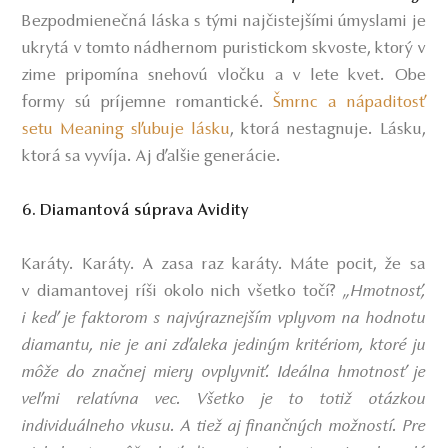
Bezpodmienečná láska s tými najčistejšími úmyslami je
ukrytá v tomto nádhernom puristickom skvoste, ktorý v
zime pripomína snehovú vločku a v lete kvet. Obe
formy sú príjemne romantické.
Šmrnc a nápaditosť
setu Meaning sľubuje lásku
, ktorá nestagnuje. Lásku,
ktorá sa vyvíja. Aj ďalšie generácie.
6. Diamantová súprava Avidity
Karáty. Karáty. A zasa raz karáty. Máte pocit, že sa
v diamantovej ríši okolo nich všetko točí?
„Hmotnosť,
i keď je faktorom s najvýraznejším vplyvom na hodnotu
diamantu, nie je ani zďaleka jediným kritériom, ktoré ju
môže do značnej miery ovplyvniť. Ideálna hmotnosť je
veľmi relatívna vec. Všetko je to totiž otázkou
individuálneho vkusu. A tiež aj finančných možností. Pre