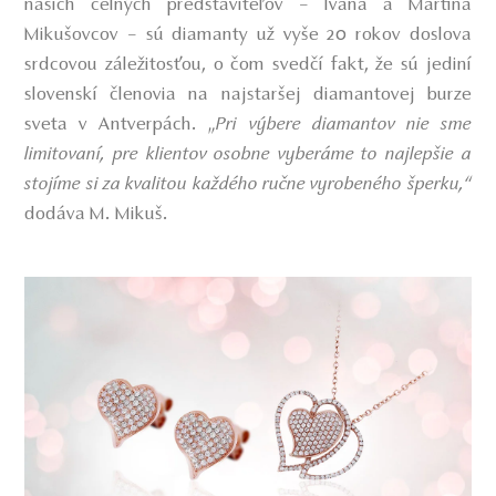
našich čelných predstaviteľov – Ivana a Martina
Mikušovcov – sú diamanty už vyše 20 rokov doslova
srdcovou záležitosťou, o čom svedčí fakt, že sú jediní
slovenskí členovia na najstaršej diamantovej burze
sveta v Antverpách.
„
Pri výbere diamantov nie sme
limitovaní, pre klientov osobne vyberáme to najlepšie a
stojíme si za kvalitou každého ručne vyrobeného šperku,“
dodáva M. Mikuš.