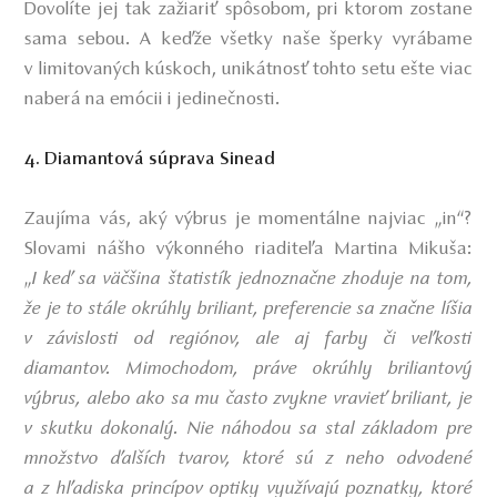
Dovolíte jej tak zažiariť spôsobom, pri ktorom zostane
sama sebou. A keďže všetky naše šperky vyrábame
v limitovaných kúskoch, unikátnosť tohto setu ešte viac
naberá na emócii i jedinečnosti.
4. Diamantová súprava Sinead
Zaujíma vás, aký výbrus je momentálne najviac „in“?
Slovami nášho výkonného riaditeľa Martina Mikuša:
„
I keď sa väčšina štatistík jednoznačne zhoduje na tom,
že je to stále okrúhly briliant, preferencie sa značne líšia
v závislosti od regiónov, ale aj farby či veľkosti
diamantov. Mimochodom, práve okrúhly briliantový
výbrus, alebo ako sa mu často zvykne vravieť briliant, je
v skutku dokonalý. Nie náhodou sa stal základom pre
množstvo ďalších tvarov, ktoré sú z neho odvodené
a z hľadiska princípov optiky využívajú poznatky, ktoré