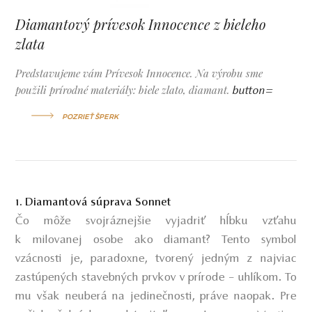
Diamantový prívesok Innocence z bieleho
zlata
Predstavujeme vám Prívesok Innocence. Na výrobu sme
použili prírodné materiály: biele zlato, diamant.
button=
POZRIEŤ ŠPERK
1. Diamantová súprava Sonnet
Čo môže svojráznejšie vyjadriť hĺbku vzťahu
k milovanej osobe ako diamant? Tento symbol
vzácnosti je, paradoxne, tvorený jedným z najviac
zastúpených stavebných prvkov v prírode – uhlíkom. To
mu však neuberá na jedinečnosti, práve naopak. Pre