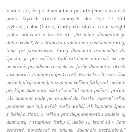
Vedeli ste, že pri diamantoch posudzujeme vlastnosti
podľa štyroch kritérií známych ako štyri C? Cut
(výbrus), color (farba), clarity (čistota) a carat weight
(váha udávaná v karátoch).
„
Pri kúpe diamantov je
dobré vedieť, že z hľadiska praktického posúdenia farby,
teda pri posudzovaní farby diamantu osadeného do
šperku, je pre väčšinu ľudí extrémne náročné, ak nie
nemožné, posúdenie rozdielu vo farbe diamantov dvoch
susediacich stupňov (napr. G a H). Rozdiel v ich cene však
môže byť významný. Rozumnou voľbou farby tak môžete
pri kúpe diamantu ušetriť značnú sumu peňazí, pričom
váš diamant bude po osadení do šperku vyzerať veľmi
podobne ako iný, avšak oveľa drahší. Ak kupujete šperk
z bieleho zlata, s veľkou pravdepodobnosťou budete aj
diamanty v stupňoch farby G alebo H, ktoré sú v ňom
osadené, považovať za takmer dokonale bezfarebné,“