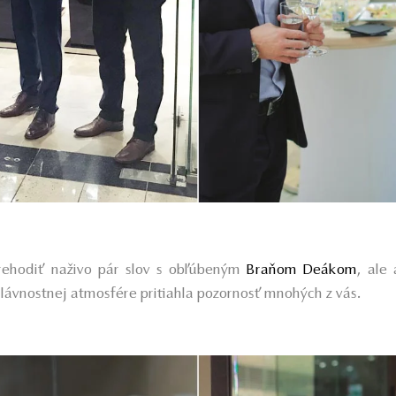
rehodiť naživo pár slov s obľúbeným
Braňom Deákom
, ale 
slávnostnej atmosfére pritiahla pozornosť mnohých z vás.