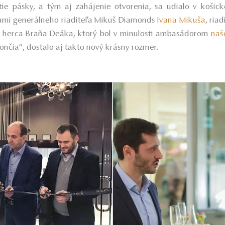
utie pásky, a tým aj zahájenie otvorenia, sa udialo v košic
ami generálneho riaditeľa Mikuš Diamonds
Ivana Mikuša
, ria
 herca Braňa Deáka, ktorý bol v minulosti ambasádorom
naš
končia“
, dostalo aj takto nový krásny rozmer.