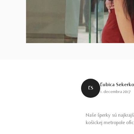
Ľubica Sekerk
ĽS
1. decembra 2017
Naše šperky
sú najkrajš
košickej metropole ofi