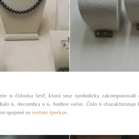
te si číslovku šesť, ktorú sme symbolicky zakomponovali
alo 6. decembra o 6. hodine večer. Číslo 6 charakterizuje 
amo spojené so
svetom šperkov.