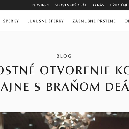
NOVINKY
SLOVENSKÝ OPÁL
O NÁS
UŽITOČNÉ
ŠPERKY
LUXUSNÉ ŠPERKY
ZÁSNUBNÉ PRSTENE
O
BLOG
OSTNÉ OTVORENIE KO
DAJNE S BRAŇOM DE