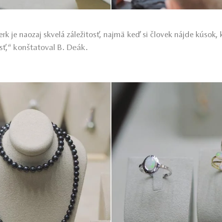
rk je naozaj skvelá záležitosť, najmä keď si človek nájde kúsok,
konštatoval B. Deák.
sť,
“