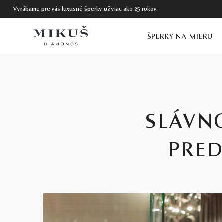
Vyrábame pre vás luxusné šperky už viac ako 25 rokov.
ŠPERKY NA MIERU
SLÁVN
PRE