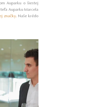
kom Auparku o šiestej
diteľa Auparku Marcela
ej značky.
Naše krédo