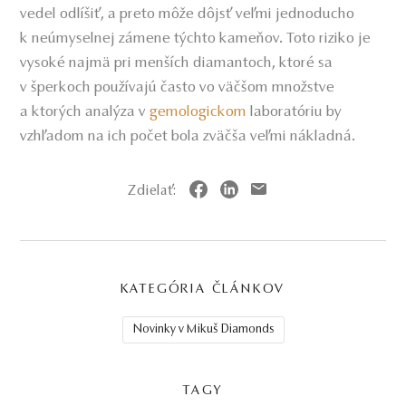
vedel odlíšiť, a preto môže dôjsť veľmi jednoducho
k neúmyselnej zámene týchto kameňov. Toto riziko je
vysoké najmä pri menších diamantoch, ktoré sa
v šperkoch používajú často vo väčšom množstve
a ktorých analýza v
gemologickom
laboratóriu by
vzhľadom na ich počet bola zväčša veľmi nákladná.
Zdielať:
KATEGÓRIA ČLÁNKOV
Novinky v Mikuš Diamonds
TAGY