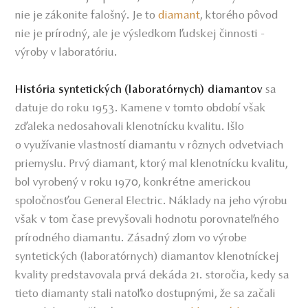
nie je zákonite falošný. Je to
diamant
, ktorého pôvod
nie je prírodný, ale je výsledkom ľudskej činnosti -
výroby v laboratóriu.
sa
História syntetických (laboratórnych) diamantov
datuje do roku 1953. Kamene v tomto období však
zďaleka nedosahovali klenotnícku kvalitu. Išlo
o využívanie vlastností diamantu v rôznych odvetviach
priemyslu. Prvý diamant, ktorý mal klenotnícku kvalitu,
bol vyrobený v roku 1970, konkrétne americkou
spoločnosťou General Electric. Náklady na jeho výrobu
však v tom čase prevyšovali hodnotu porovnateľného
prírodného diamantu. Zásadný zlom vo výrobe
syntetických (laboratórnych) diamantov klenotníckej
kvality predstavovala prvá dekáda 21. storočia, kedy sa
tieto diamanty stali natoľko dostupnými, že sa začali