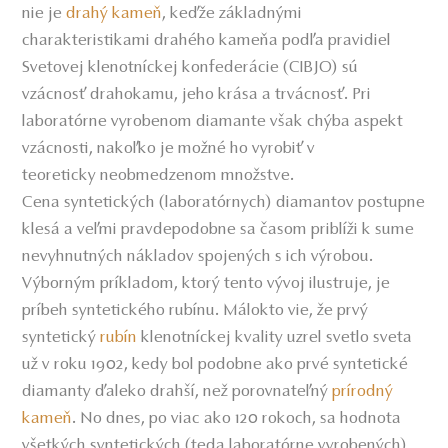
nie je
drahý kameň
, keďže základnými
charakteristikami drahého kameňa podľa pravidiel
Svetovej klenotníckej konfederácie (CIBJO) sú
vzácnosť drahokamu, jeho krása a trvácnosť. Pri
laboratórne vyrobenom diamante však chýba aspekt
vzácnosti, nakoľko je možné ho vyrobiť v
teoreticky neobmedzenom množstve.
Cena syntetických (laboratórnych) diamantov postupne
klesá a veľmi pravdepodobne sa časom priblíži k sume
nevyhnutných nákladov spojených s ich výrobou.
Výborným príkladom, ktorý tento vývoj ilustruje, je
príbeh syntetického rubínu. Málokto vie, že prvý
syntetický
rubín
klenotníckej kvality uzrel svetlo sveta
už v roku 1902, kedy bol podobne ako prvé syntetické
diamanty ďaleko drahší, než porovnateľný
prírodný
kameň
. No dnes, po viac ako 120 rokoch, sa hodnota
všetkých syntetických (teda laboratórne vyrobených)