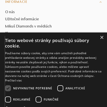
INFORMÁCIE
O nás
Užitočné informácie
Mikuš Diamonds v médiách
Blog
×
Tieto webové stránky používajú súbory
SVET MIKUŠ DIAMONDS
cookie.
Používame súbory cookie, aby sme vám umožnili pohodlné
VŠETKO O NÁKUPE
prehliadanie webovej stránky a vďaka analýze prevádzky webovej
stránky neustále zlepšovali jej funkcie, výkon a použiteľnosť.
KONTAKT
Súhlasom povolíte používanie cookies, alebo môžete upraviť
nastavenie cookies podľa svojích preferencií. Podrobné informácie sa
Naše klenotníctva
dozviete na našej web stránke v časti Ochrana osobných údajov.
Prečítať viac
Sídlo spoločnosti
NEVYHNUTNE POTREBNÉ
ANALYTICKÉ
REKLAMNÉ
FUNKČNÉ