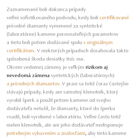
Zaznamenané boli dokonca prípady
veľmi sofistikovaného podvodu, kedy boli
certifikované
prírodné diamanty vymenené za syntetické
(laboratórne) kamene porovnateľných parametrov
a tieto boli potom dodávané spolu
s originálnym
certifikátom
. V niektorých prípadoch dosahovala takto
spôsobená škoda desiatky tisíc eur.
Okrem vedomej zámeny je veľkým
rizikom aj
syntetických (laboratórnych)
nevedomá zámena
a
prírodných diamantov
. V praxi sa totiž čoraz častejšie
stávajú prípady, kedy ani samotný klenotník, ktorý
vyrobil šperk a použil pritom kamene od svojho
dodávateľa netušil, že diamanty, ktoré do šperku
vsadil, boli vyrobené v laboratóriu. Veľmi často totiž
nielen klenotník, ale ani jeho dodávateľ nedisponuje
potrebným vybavením a znalosťami
,
aby tieto kamene