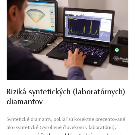
Riziká syntetických (laboratórnych)
diamantov
Syntetické diamanty, pokiaľ sú korektne prezentované
ako syntetické (vyrobené človekom v laboratóriu),