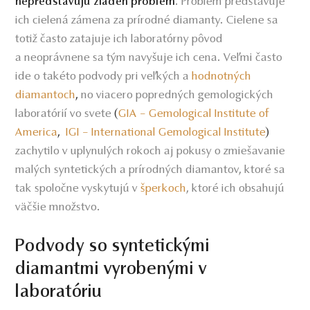
. Problém predstavuje
nepredstavujú žiaden problém
ich cielená zámena za prírodné diamanty. Cielene sa
totiž často zatajuje ich laboratórny pôvod
a neoprávnene sa tým navyšuje ich cena. Veľmi často
ide o takéto podvody pri veľkých a
hodnotných
diamantoch
,
no viacero popredných gemologických
laboratórií vo svete
(
GIA – Gemological Institute of
America
,
IGI – International Gemological Institute
)
zachytilo v uplynulých rokoch aj pokusy o zmiešavanie
malých syntetických a prírodných diamantov, ktoré sa
tak spoločne vyskytujú v
šperkoch
, ktoré ich obsahujú
väčšie množstvo.
Podvody so syntetickými
diamantmi vyrobenými v
laboratóriu