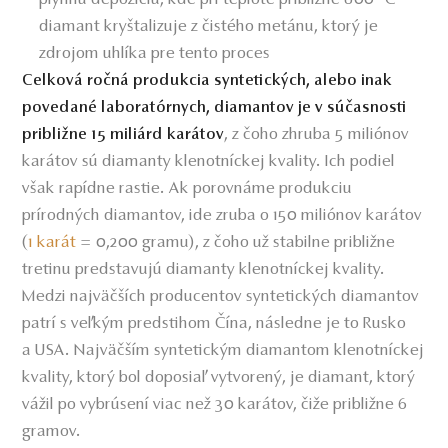
diamant kryštalizuje z čistého metánu, ktorý je
zdrojom uhlíka pre tento proces
Celková ročná produkcia syntetických, alebo inak
povedané laboratórnych, diamantov je v súčasnosti
, z čoho zhruba 5 miliónov
približne 15 miliárd karátov
karátov sú diamanty klenotníckej kvality. Ich podiel
však rapídne rastie. Ak porovnáme produkciu
prírodných diamantov, ide zruba o 150 miliónov karátov
(
1 karát
= 0,200 gramu), z čoho už stabilne približne
tretinu predstavujú diamanty klenotníckej kvality.
Medzi najväčších producentov syntetických diamantov
patrí s veľkým predstihom Čína, následne je to Rusko
a USA. Najväčším syntetickým diamantom klenotníckej
kvality, ktorý bol doposiaľ vytvorený, je diamant, ktorý
vážil po vybrúsení viac než 30 karátov, čiže približne 6
gramov.