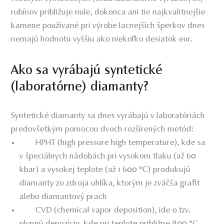
rubínov približuje nule, dokonca ani tie najkvalitnejšie
kamene používané pri výrobe lacnejších šperkov dnes
nemajú hodnotu vyššiu ako niekoľko desiatok eur.
Ako sa vyrábajú syntetické
(laboratórne) diamanty?
Syntetické diamanty sa dnes vyrábajú v laboratóriách
predovšetkým pomocou dvoch rozšírených metód:
HPHT (high pressure high temperature), kde sa
v špeciálnych nádobách pri vysokom tlaku (až 60
kbar) a vysokej teplote (až 1 600 °C) produkujú
diamanty zo zdroja uhlíka, ktorým je zväčša grafit
alebo diamantový prach
CVD (chemical vapor deposition), ide o tzv.
plynnú depozíciu, kde pri teplote približne 800 °C