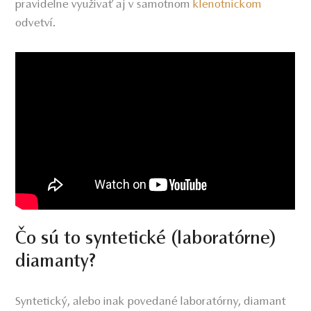
pravidelne využívať aj v samotnom
klenotníckom
odvetví.
Čo sú to syntetické (laboratórne)
diamanty?
Syntetický, alebo inak povedané laboratórny, diamant