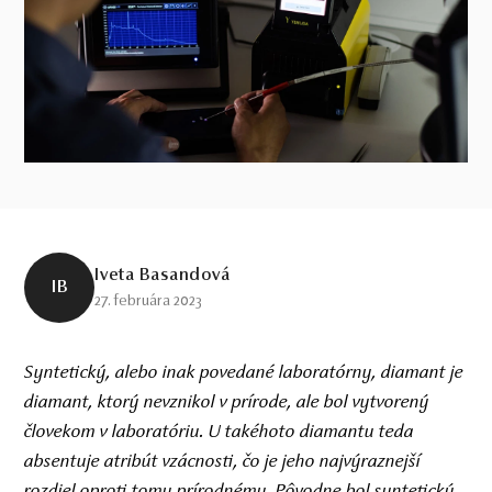
Iveta Basandová
IB
27. februára 2023
Syntetický, alebo inak povedané laboratórny, diamant je
diamant, ktorý nevznikol v prírode, ale bol vytvorený
človekom v laboratóriu. U takéhoto diamantu teda
absentuje atribút vzácnosti, čo je jeho najvýraznejší
rozdiel oproti tomu prírodnému. Pôvodne bol syntetický