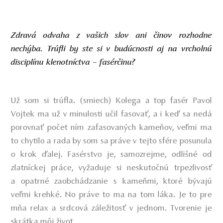
Zdravá odvaha z vašich slov ani činov rozhodne
nechýba. Trúfli by ste si v budúcnosti aj na vrcholnú
disciplínu klenotníctva – fasérčinu?
Už som si trúfla. (smiech) Kolega a
top fasér Pavol
Vojtek
ma už v minulosti učil fasovať, a i keď sa nedá
porovnať počet ním zafasovaných kameňov, veľmi ma
to chytilo a rada by som sa práve v tejto sfére posunula
o krok ďalej. Fasérstvo je, samozrejme, odlišné od
zlatníckej práce, vyžaduje si neskutočnú trpezlivosť
a opatrné zaobchádzanie s kameňmi, ktoré bývajú
veľmi krehké. No práve to ma na tom láka. Je to pre
mňa relax a srdcová záležitosť v jednom. Tvorenie je
skrátka môj život.