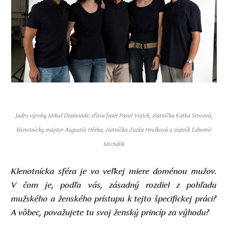
Jadro výroby Mikuš Diamonds: zľava fasér Pavol Vojtek, zlatníčka Katka Srncová,
klenotnícky majster Augustín Hôrka, zlatníčka Zuzka Hrušková a zlatník Ľubomír
Michálik
Klenotnícka sféra je vo veľkej miere doménou mužov.
V čom je, podľa vás, zásadný rozdiel z pohľadu
mužského a ženského prístupu k tejto špecifickej práci?
A vôbec, považujete tu svoj ženský princíp za výhodu?