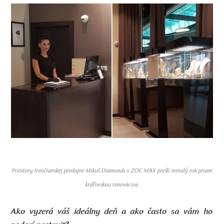
Priestory trenčianskej predajne Mikuš Diamonds v ZOC MAX prešli minulý rok priam
kráľovskou renováciou
Ako vyzerá váš ideálny deň a ako často sa vám ho