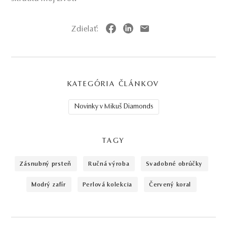
Zdielať:
KATEGÓRIA ČLÁNKOV
Novinky v Mikuš Diamonds
TAGY
zásnubný prsteň
ručná výroba
svadobné obrúčky
modrý zafír
perlová kolekcia
červený koral