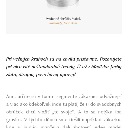
Pri večných kruhoch sa na chvíľu pristavme. Pozorujete
pri nich isté neštandardné trendy, či už z hľadiska farby
zlata, dizajnu, povrchovej úpravy?
Áno, určite sú v tomto segmente zákazníci odvážnejší
a viac ako kdekoľvek inde tu platí, že si
do svadobných
obrúčok chcú vložiť „to svoje“
. A to sa netýka iba
gravíru. V týchto dňoch sme riešili napríklad zákazku,
kde si budúci manželia dali zhotoviť jeden model