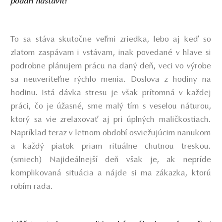
podarí nastaviť?
To sa stáva skutočne veľmi zriedka, lebo aj keď so
zlatom zaspávam i vstávam, inak povedané v hlave si
podrobne plánujem prácu na daný deň, veci vo výrobe
sa neuveriteľne rýchlo menia. Doslova z hodiny na
hodinu. Istá dávka stresu je však prítomná v každej
práci, čo je úžasné, sme malý tím s veselou náturou,
ktorý sa vie zrelaxovať aj pri úplných maličkostiach.
Napríklad teraz v letnom období osviežujúcim nanukom
a každý piatok priam rituálne chutnou treskou.
(smiech) Najideálnejší deň však je, ak nepríde
komplikovaná situácia a nájde si ma zákazka, ktorú
robím rada.