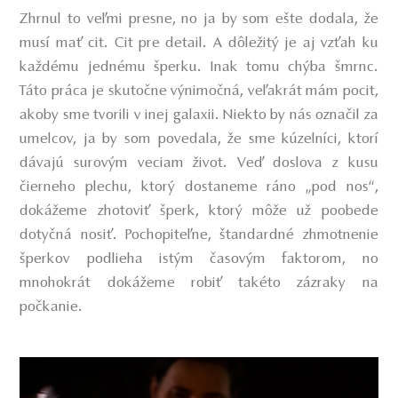
Zhrnul to veľmi presne, no ja by som ešte dodala, že
musí mať cit. Cit pre detail. A dôležitý je aj vzťah ku
každému jednému šperku. Inak tomu chýba šmrnc.
Táto práca je skutočne výnimočná, veľakrát mám pocit,
akoby sme tvorili v inej galaxii. Niekto by nás označil za
umelcov, ja by som povedala, že sme kúzelníci, ktorí
dávajú surovým veciam život. Veď doslova z kusu
čierneho plechu, ktorý dostaneme ráno „pod nos“,
dokážeme zhotoviť šperk, ktorý môže už poobede
dotyčná nosiť. Pochopiteľne, štandardné zhmotnenie
šperkov podlieha istým časovým faktorom, no
mnohokrát dokážeme robiť takéto zázraky na
počkanie.