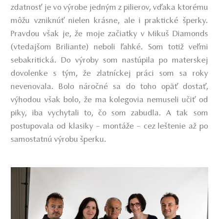
zdatnosť je vo výrobe jedným z pilierov, vďaka ktorému
môžu vzniknúť nielen krásne, ale i praktické šperky.
Pravdou však je, že moje začiatky v Mikuš Diamonds
(vtedajšom Briliante) neboli ľahké. Som totiž veľmi
sebakritická. Do výroby som nastúpila po materskej
dovolenke s tým, že zlatníckej práci som sa roky
nevenovala. Bolo náročné sa do toho opäť dostať,
výhodou však bolo, že ma kolegovia nemuseli učiť od
piky, iba vychytali to, čo som zabudla. A tak som
postupovala od klasiky – montáže – cez leštenie až po
samostatnú výrobu šperku.