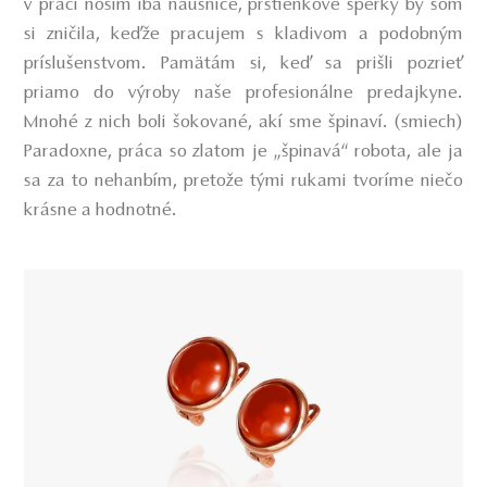
v práci nosím iba náušnice, prstienkové šperky by som
si zničila, keďže pracujem s kladivom a podobným
príslušenstvom. Pamätám si, keď sa prišli pozrieť
priamo do výroby naše profesionálne predajkyne.
Mnohé z nich boli šokované, akí sme špinaví. (smiech)
Paradoxne, práca so zlatom je „špinavá“ robota, ale ja
sa za to nehanbím, pretože tými rukami tvoríme niečo
krásne a hodnotné.