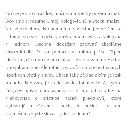
Určite je v tom rozdiel, muži sa na šperky pozerajú inak.
Aby sme si rozumeli, moji kolegovia sú skutoční majstri
vo svojom obore. No nemajú to povestné jemné ženské
cítenie, ktorým sa pýši aj Zuzka, moja sestra a kolegyňa
v jednom. Osobne dokážem zachytiť absolútne
mikrodetaily, čo sa prenáša aj mimo práce. Trpím
doslova „chorobou z povolania“. Ak ma zaujme výklad
v nejakom inom klenotníctve, vidím na prezentovaných
šperkoch všetky chyby. Už len taký základ akým je lesk
klenotu. Nie vždy je to dokonale dotiahnuté. Aj týmto
(ne)obyčajným opracovaním sa líšime od ostatných.
Nehovoriac o prístupe našich predajkýň, ktoré
vytvárajú u zákazníka pocit, že prišiel – v tom
najlepšom zmysle slova – „niekam inam“.