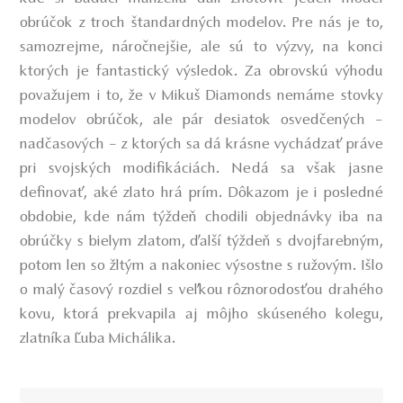
obrúčok z troch štandardných modelov. Pre nás je to,
samozrejme, náročnejšie, ale sú to výzvy, na konci
ktorých je fantastický výsledok. Za obrovskú výhodu
považujem i to, že v Mikuš Diamonds nemáme stovky
modelov obrúčok, ale pár desiatok osvedčených –
nadčasových – z ktorých sa dá krásne vychádzať práve
pri svojských modifikáciách. Nedá sa však jasne
definovať, aké zlato hrá prím. Dôkazom je i posledné
obdobie, kde nám týždeň chodili objednávky iba na
obrúčky s bielym zlatom, ďalší týždeň s dvojfarebným,
potom len so žltým a nakoniec výsostne s ružovým. Išlo
o malý časový rozdiel s veľkou rôznorodosťou drahého
kovu, ktorá prekvapila aj môjho skúseného kolegu,
zlatníka Ľuba Michálika.