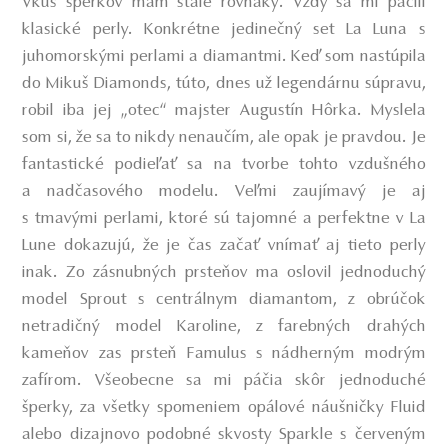
Vkus šperkov mám stále rovnaký. Vždy sa mi páčili
klasické perly. Konkrétne
jedinečný set La Luna s
juhomorskými perlami a diamantmi
.
Keď som nastúpila
do Mikuš Diamonds, túto, dnes už legendárnu súpravu,
robil iba jej „otec“ majster Augustín Hôrka. Myslela
som si, že sa to nikdy nenaučím, ale opak je pravdou. Je
fantastické podieľať sa na tvorbe tohto vzdušného
a nadčasového modelu. Veľmi zaujímavý je aj
s tmavými perlami, ktoré sú tajomné a perfektne v La
Lune dokazujú, že je čas začať vnímať aj tieto perly
inak. Zo zásnubných prsteňov
ma oslovil jednoduchý
model Sprout s centrálnym diamantom
, z obrúčok
netradičný model Karoline, z farebných drahých
kameňov zas prsteň Famulus s nádherným modrým
zafírom. Všeobecne sa mi páčia skôr jednoduché
šperky, za všetky spomeniem opálové náušničky Fluid
alebo dizajnovo podobné skvosty Sparkle s červeným