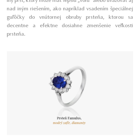
iný prst, ktorý môže mať lepšiu „vôľu“ alebo uvažovať aj
nad iným riešením, ako napríklad vsadením špeciálnej
guľôčky do vnútornej obruby prsteňa, ktorou sa
decentne a efektne dosiahne zmenšenie veľkosti
prsteňa.