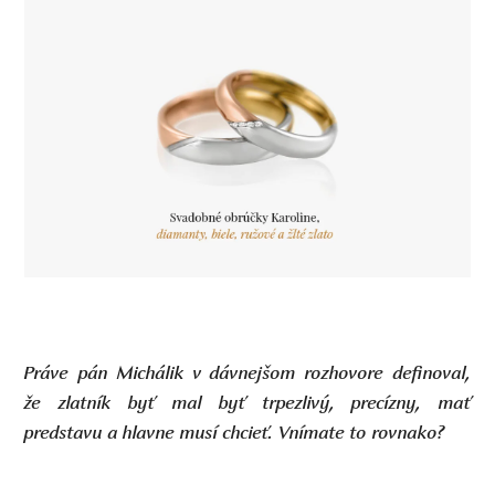
Práve pán Michálik v dávnejšom rozhovore definoval,
že zlatník byť mal byť trpezlivý, precízny, mať
predstavu a hlavne musí chcieť. Vnímate to rovnako?