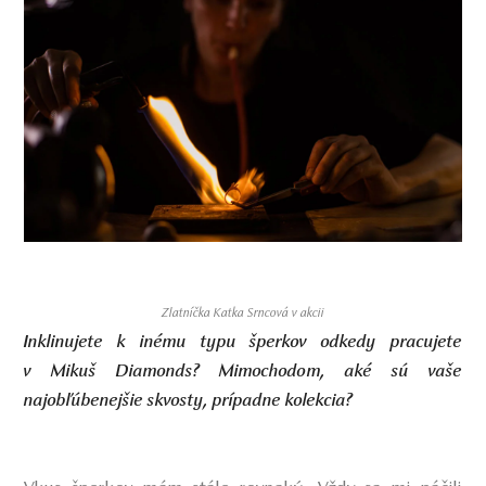
Zlatníčka Katka Srncová v akcii
Inklinujete k inému typu šperkov odkedy pracujete
v Mikuš Diamonds? Mimochodom, aké sú vaše
najobľúbenejšie skvosty, prípadne kolekcia?