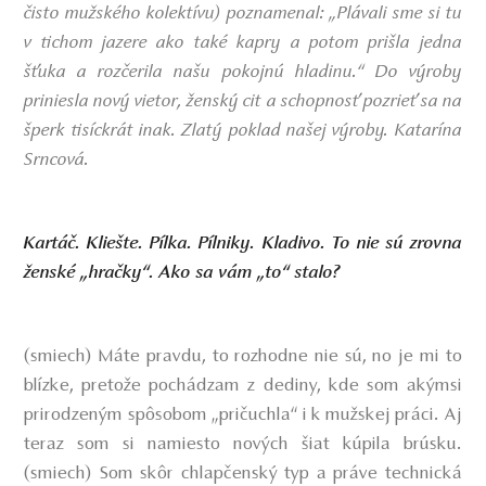
čisto mužského kolektívu) poznamenal: „Plávali sme si tu
v tichom jazere ako také kapry a potom prišla jedna
šťuka a rozčerila našu pokojnú hladinu.“ Do výroby
priniesla nový vietor, ženský cit a schopnosť pozrieť sa na
šperk tisíckrát inak. Zlatý poklad našej výroby. Katarína
Srncová.
Kartáč. Kliešte. Pílka. Pílniky. Kladivo. To nie sú zrovna
ženské „hračky“. Ako sa vám „to“ stalo?
(smiech) Máte pravdu, to rozhodne nie sú, no je mi to
blízke, pretože pochádzam z dediny, kde som akýmsi
prirodzeným spôsobom „pričuchla“ i k mužskej práci. Aj
teraz som si namiesto nových šiat kúpila brúsku.
(smiech) Som skôr chlapčenský typ a práve technická