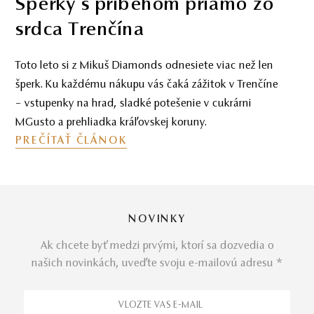
Investičné diamanty – realita
bez marketingových obalov
Odborný pohľad na investičné diamanty – bez
marketingových obalov. Ako rozpoznať reálnu
hodnotu, vyhnúť sa preplateniu a investovať s
rozumom.
PREČÍTAŤ ČLÁNOK
NOVINKY
Ak chcete byť medzi prvými, ktorí sa dozvedia o
našich novinkách, uveďte svoju e-mailovú adresu *