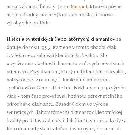
nie je zákonite falošný. Je to
diamant
, ktorého pôvod
nie je prírodný, ale je výsledkom ľudskej činnosti -
výroby v laboratóriu.
sa
História syntetických (laboratórnych) diamantov
datuje do roku 1953. Kamene v tomto období však
zďaleka nedosahovali klenotnícku kvalitu. Išlo
o využívanie vlastností diamantu v rôznych odvetviach
priemyslu. Prvý diamant, ktorý mal klenotnícku kvalitu,
bol vyrobený v roku 1970, konkrétne americkou
spoločnosťou General Electric. Náklady na jeho výrobu
však v tom čase prevyšovali hodnotu porovnateľného
prírodného diamantu. Zásadný zlom vo výrobe
syntetických (laboratórnych) diamantov klenotníckej
kvality predstavovala prvá dekáda 21. storočia, kedy sa
tieto diamanty stali natoľko dostupnými, že sa začali