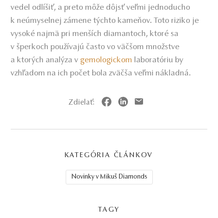
vedel odlíšiť, a preto môže dôjsť veľmi jednoducho
k neúmyselnej zámene týchto kameňov. Toto riziko je
vysoké najmä pri menších diamantoch, ktoré sa
v šperkoch používajú často vo väčšom množstve
a ktorých analýza v
gemologickom
laboratóriu by
vzhľadom na ich počet bola zväčša veľmi nákladná.
Zdielať:
KATEGÓRIA ČLÁNKOV
Novinky v Mikuš Diamonds
TAGY