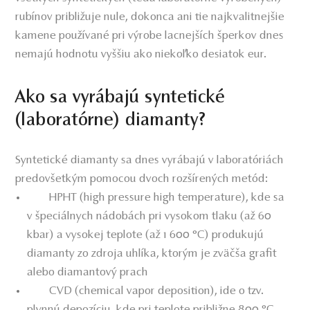
rubínov približuje nule, dokonca ani tie najkvalitnejšie
kamene používané pri výrobe lacnejších šperkov dnes
nemajú hodnotu vyššiu ako niekoľko desiatok eur.
Ako sa vyrábajú syntetické
(laboratórne) diamanty?
Syntetické diamanty sa dnes vyrábajú v laboratóriách
predovšetkým pomocou dvoch rozšírených metód:
HPHT (high pressure high temperature), kde sa
v špeciálnych nádobách pri vysokom tlaku (až 60
kbar) a vysokej teplote (až 1 600 °C) produkujú
diamanty zo zdroja uhlíka, ktorým je zväčša grafit
alebo diamantový prach
CVD (chemical vapor deposition), ide o tzv.
plynnú depozíciu, kde pri teplote približne 800 °C