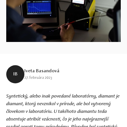
Iveta Basandová
IB
27. februára 2023
Syntetický, alebo inak povedané laboratórny, diamant je
diamant, ktorý nevznikol v prírode, ale bol vytvorený
človekom v laboratóriu. U takéhoto diamantu teda
absentuje atribút vzácnosti, čo je jeho najvýraznejší
rozdiel oproti tomu prírodnému. Pôvodne bol syntetický