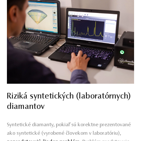
Riziká syntetických (laboratórnych)
diamantov
Syntetické diamanty, pokiaľ sú korektne prezentované
ako syntetické (vyrobené človekom v laboratóriu),