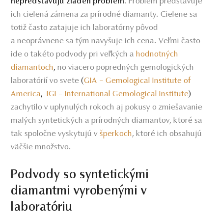
. Problém predstavuje
nepredstavujú žiaden problém
ich cielená zámena za prírodné diamanty. Cielene sa
totiž často zatajuje ich laboratórny pôvod
a neoprávnene sa tým navyšuje ich cena. Veľmi často
ide o takéto podvody pri veľkých a
hodnotných
diamantoch
,
no viacero popredných gemologických
laboratórií vo svete
(
GIA – Gemological Institute of
America
,
IGI – International Gemological Institute
)
zachytilo v uplynulých rokoch aj pokusy o zmiešavanie
malých syntetických a prírodných diamantov, ktoré sa
tak spoločne vyskytujú v
šperkoch
, ktoré ich obsahujú
väčšie množstvo.
Podvody so syntetickými
diamantmi vyrobenými v
laboratóriu