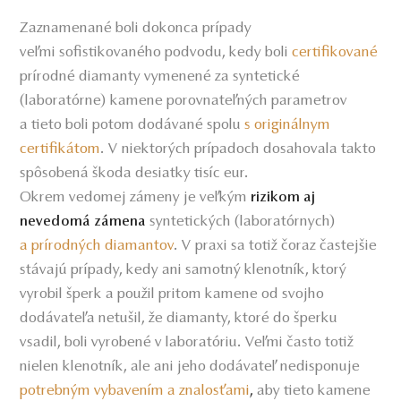
Zaznamenané boli dokonca prípady
veľmi sofistikovaného podvodu, kedy boli
certifikované
prírodné diamanty vymenené za syntetické
(laboratórne) kamene porovnateľných parametrov
a tieto boli potom dodávané spolu
s originálnym
certifikátom
. V niektorých prípadoch dosahovala takto
spôsobená škoda desiatky tisíc eur.
Okrem vedomej zámeny je veľkým
rizikom aj
syntetických (laboratórnych)
nevedomá zámena
a
prírodných diamantov
. V praxi sa totiž čoraz častejšie
stávajú prípady, kedy ani samotný klenotník, ktorý
vyrobil šperk a použil pritom kamene od svojho
dodávateľa netušil, že diamanty, ktoré do šperku
vsadil, boli vyrobené v laboratóriu. Veľmi často totiž
nielen klenotník, ale ani jeho dodávateľ nedisponuje
potrebným vybavením a znalosťami
,
aby tieto kamene