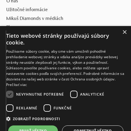
O nás
Užitočné informácie
Mikuš Diamonds v médiách
Blog
×
Tieto webové stránky používajú súbory
SVET MIKUŠ DIAMONDS
cookie.
Používame súbory cookie, aby sme vám umožnili pohodlné
VŠETKO O NÁKUPE
prehliadanie webovej stránky a vďaka analýze prevádzky webovej
stránky neustále zlepšovali jej funkcie, výkon a použiteľnosť.
KONTAKT
Súhlasom povolíte používanie cookies, alebo môžete upraviť
nastavenie cookies podľa svojích preferencií. Podrobné informácie sa
Naše klenotníctva
dozviete na našej web stránke v časti Ochrana osobných údajov.
Prečítať viac
Sídlo spoločnosti
NEVYHNUTNE POTREBNÉ
ANALYTICKÉ
REKLAMNÉ
FUNKČNÉ
ZOBRAZIŤ PODROBNOSTI
PRIJAŤ VŠETKO
ODMIETNUŤ VŠETKO