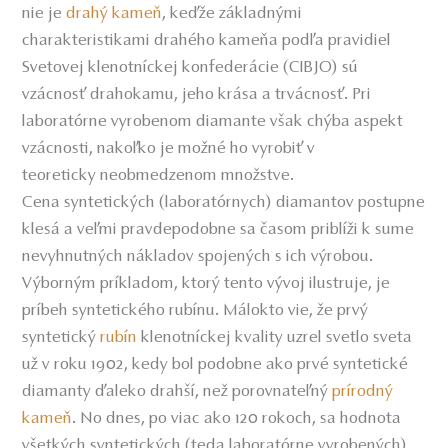
nie je
drahý kameň
, keďže základnými
charakteristikami drahého kameňa podľa pravidiel
Svetovej klenotníckej konfederácie (CIBJO) sú
vzácnosť drahokamu, jeho krása a trvácnosť. Pri
laboratórne vyrobenom diamante však chýba aspekt
vzácnosti, nakoľko je možné ho vyrobiť v
teoreticky neobmedzenom množstve.
Cena syntetických (laboratórnych) diamantov postupne
klesá a veľmi pravdepodobne sa časom priblíži k sume
nevyhnutných nákladov spojených s ich výrobou.
Výborným príkladom, ktorý tento vývoj ilustruje, je
príbeh syntetického rubínu. Málokto vie, že prvý
syntetický
rubín
klenotníckej kvality uzrel svetlo sveta
už v roku 1902, kedy bol podobne ako prvé syntetické
diamanty ďaleko drahší, než porovnateľný
prírodný
kameň
. No dnes, po viac ako 120 rokoch, sa hodnota
všetkých syntetických (teda laboratórne vyrobených)