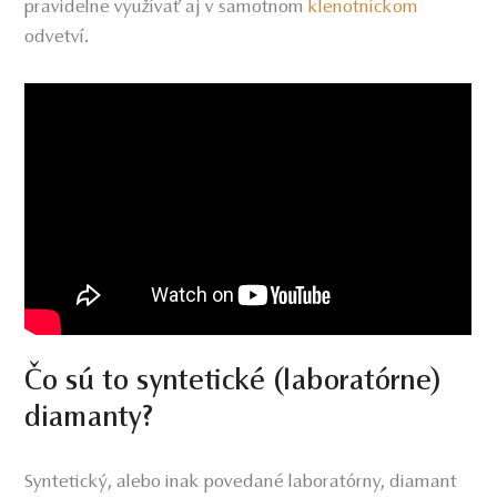
pravidelne využívať aj v samotnom
klenotníckom
odvetví.
Čo sú to syntetické (laboratórne)
diamanty?
Syntetický, alebo inak povedané laboratórny, diamant