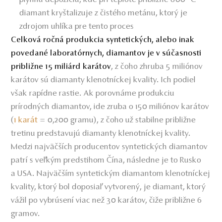
diamant kryštalizuje z čistého metánu, ktorý je
zdrojom uhlíka pre tento proces
Celková ročná produkcia syntetických, alebo inak
povedané laboratórnych, diamantov je v súčasnosti
, z čoho zhruba 5 miliónov
približne 15 miliárd karátov
karátov sú diamanty klenotníckej kvality. Ich podiel
však rapídne rastie. Ak porovnáme produkciu
prírodných diamantov, ide zruba o 150 miliónov karátov
(
1 karát
= 0,200 gramu), z čoho už stabilne približne
tretinu predstavujú diamanty klenotníckej kvality.
Medzi najväčších producentov syntetických diamantov
patrí s veľkým predstihom Čína, následne je to Rusko
a USA. Najväčším syntetickým diamantom klenotníckej
kvality, ktorý bol doposiaľ vytvorený, je diamant, ktorý
vážil po vybrúsení viac než 30 karátov, čiže približne 6
gramov.