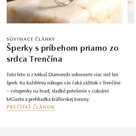
SÚVISIACE ČLÁNKY
Investičné diamanty – realita
bez marketingových obalov
Odborný pohľad na investičné diamanty – bez
marketingových obalov. Ako rozpoznať reálnu
hodnotu, vyhnúť sa preplateniu a investovať s
rozumom.
PREČÍTAŤ ČLÁNOK